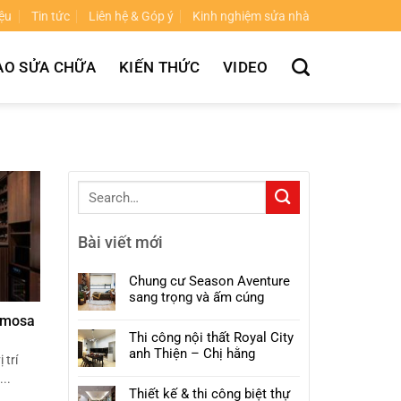
iệu
Tin tức
Liên hệ & Góp ý
Kinh nghiệm sửa nhà
ẠO SỬA CHỮA
KIẾN THỨC
VIDEO
Bài viết mới
Chung cư Season Aventure
sang trọng và ấm cúng
Mimosa
Thi công nội thất Royal City
anh Thiện – Chị hằng
 trí
..
Thiết kế & thi công biệt thự