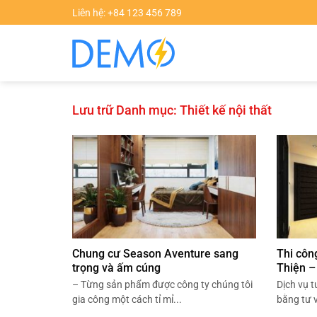
Chuyển
Liên hệ: +84 123 456 789
đến
nội
dung
Lưu trữ Danh mục:
Thiết kế nội thất
Chung cư Season Aventure sang
Thi công
trọng và ấm cúng
Thiện –
– Từng sản phẩm được công ty chúng tôi
Dịch vụ t
gia công một cách tỉ mỉ...
bằng tư v