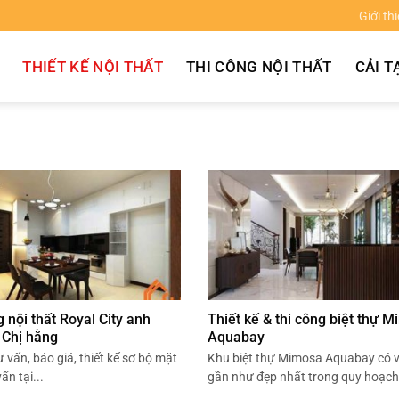
Giới th
THIẾT KẾ NỘI THẤT
THI CÔNG NỘI THẤT
CẢI T
 nội thất Royal City anh
Thiết kế & thi công biệt thự 
 Chị hằng
Aquabay
ư vấn, báo giá, thiết kế sơ bộ mặt
Khu biệt thự Mimosa Aquabay có vị
ấn tại...
gần như đẹp nhất trong quy hoạch.