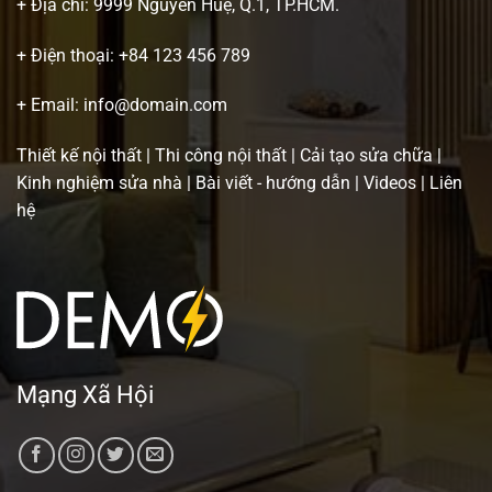
+ Địa chỉ: 9999 Nguyễn Huệ, Q.1, TP.HCM.
+ Điện thoại:
+84 123 456 789
+ Email:
info@domain.com
Thiết kế nội thất
|
Thi công nội thất
|
Cải tạo sửa chữa
|
Kinh nghiệm sửa nhà
|
Bài viết - hướng dẫn
|
Videos
|
Liên
hệ
Mạng Xã Hội