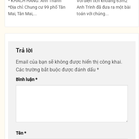
* KHÁCH HÀNG: Anh Thành
Với diện tích khoảng 63m2
*Địa chỉ: Chung cư 99 phố Tân
Anh Trình đã đưa ra một bài
Mai, Tân Mai,...
toán với chúng...
Trả lời
Email của bạn sẽ không được hiển thị công khai.
Các trường bắt buộc được đánh dấu
*
Bình luận
*
Tên
*